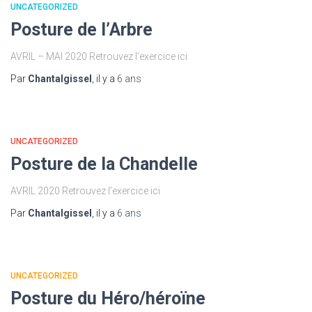
UNCATEGORIZED
Posture de l’Arbre
AVRIL – MAI 2020 Retrouvez l’exercice ici
Par
Chantalgissel
, il y a
6 ans
UNCATEGORIZED
Posture de la Chandelle
AVRIL 2020 Retrouvez l’exercice ici
Par
Chantalgissel
, il y a
6 ans
UNCATEGORIZED
Posture du Héro/héroïne