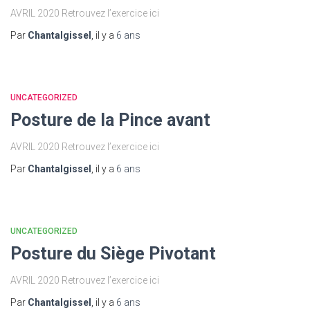
AVRIL 2020 Retrouvez l’exercice ici
Par
Chantalgissel
, il y a
6 ans
UNCATEGORIZED
Posture de la Pince avant
AVRIL 2020 Retrouvez l’exercice ici
Par
Chantalgissel
, il y a
6 ans
UNCATEGORIZED
Posture du Siège Pivotant
AVRIL 2020 Retrouvez l’exercice ici
Par
Chantalgissel
, il y a
6 ans