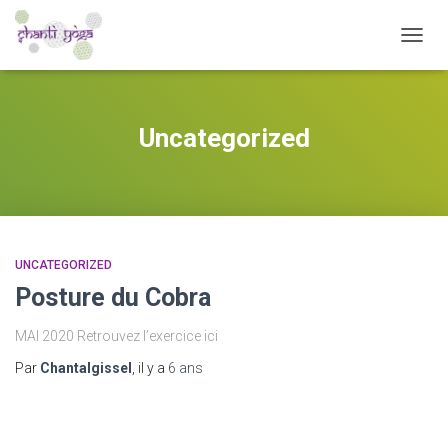
DÉPLI
Uncategorized
UNCATEGORIZED
Posture du Cobra
MAI 2020 Retrouvez l’exercice ici
Par
Chantalgissel
, il y a
6 ans