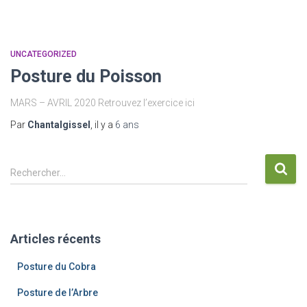
UNCATEGORIZED
Posture du Poisson
MARS – AVRIL 2020 Retrouvez l’exercice ici
Par
Chantalgissel
, il y a
6 ans
Rechercher…
Articles récents
Posture du Cobra
Posture de l’Arbre